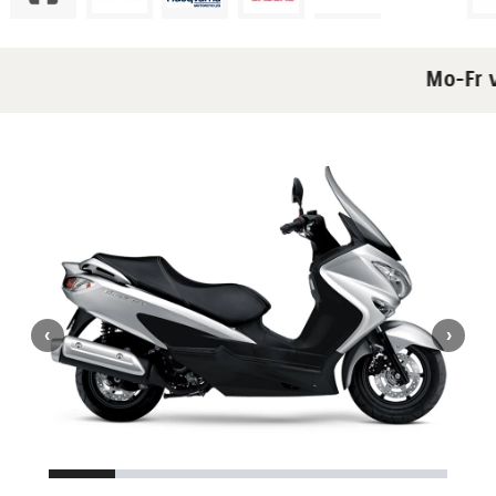
Mo-Fr v